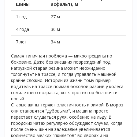
шины
асфальт), м
1 год
27 м
4 года
30 м
7 лет
34 м
Самая типичная проблема — микротрещины по
боковине. Даже без внешних повреждений под
нагрузкой старая резина может неожиданно
"хлопнуть" на трассе, и тогда управлять машиной
крайне сложно. Истории из жизни тому пример:
водитель на трассе поймал боковой разрыв у колеса
семилетнего возраста, хотя протектор был почти
новый.
Старые шины теряют эластичность и зимой. В мороз
они становятся "дубовыми", и машина просто
перестает слушаться руля, особенно на льду. В
городских чатах регулярно обсуждают случаи, когда
после смены шин на залежалые увеличивается
количество мелких "прилетов" во дворах и на