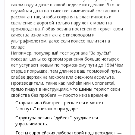
каком году и даже в какой неделе их сделали. Это не
случайная дата на этикетке: химический состав шин
рассчитан так, чтобы сохранять эластичность и
сцепление с дорогой только пару лет с момента
производства. Любая резина постепенно теряет свои
качества из-за контакта с кислородом и
ультрафиолетом, даже если колесо пылится на
складе.
Например, популярный тест журнала "За рулём"
показал: шины со сроком хранения больше четырех
лет уступают новым по тормозному пути до 15%! Чем
старше покрышка, тем длиннее ваш тормозной путь,
слабее держак на мокром или снежном асфальте.
Производители, такие как Michelin или Continental,
прямо пишут в инструкциях, что
шины
теряют свои
свойства без пробега — просто из-за времени.
Старая шина быстрее трескается и может
"лопнуть" внезапно при ударе.
Структура резины "дубеет", ухудшается
управляемость.
Тесты европейских лабораторий подтверждают —