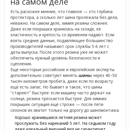
на самом деле
Есть расхожее мнение, что главное — это глубина
протектора, а сколько лет шина пролежала без дела,
неважно. На самом деле, химия резины сложнее.
Даже если покрышка хранилась на складе, её
эластичность и крепость со временем падают. Если
взять средние данные, подавляющее большинство
производителей называют срок службы 5-6 лет с
даты выпуска. После этого резина уже не может
обеспечить нужный уровень безопасности и
сцепления.
Ещё некоторые российские и европейские эксперты
дополнительно советуют менять
шины
через 40–50
тысяч километров пробега, даже если по возрасту
ещё есть запас. Но бывает и такое, что шины
"стареют" быстрее: если машину часто держат на
солнце, резина трескается быстрее. Для зимних
покрышек ситуация ещё строже — после пяти
сезонов их хватит только на дорогу до шиномонтажа.
Хорошо хранившаяся летняя резина может
прослужить без нареканий 5 лет. На седьмом году
даже идеальный внешний вид не гарантирует