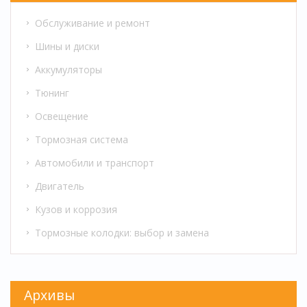
обсудим простые шаги, которые можно
Обслуживание и ремонт
предпринять, чтобы минимизировать износ
машины.
Шины и диски
Аккумуляторы
Тюнинг
Освещение
Тормозная система
Автомобили и транспорт
Двигатель
Кузов и коррозия
Тормозные колодки: выбор и замена
Архивы