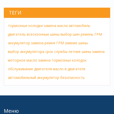
ТЕГИ
тормозные колодки
замена масла
автомобиль
двигатель
всесезонные шины
выбор шин
ремень ГРМ
аккумулятор
замена ремня ГРМ
зимние шины
выбор аккумулятора
срок службы
летние шины
замена
моторное масло
замена тормозных колодок
обслуживание двигателя
масло в двигателе
автомобильный аккумулятор
безопасность
Меню