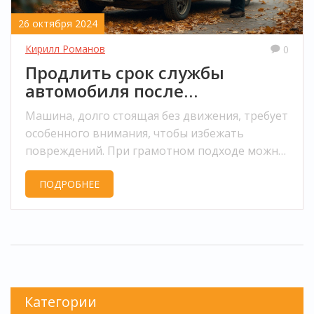
26 октября 2024
Кирилл Романов
0
Продлить срок службы
автомобиля после
длительного простоя
Машина, долго стоящая без движения, требует
особенного внимания, чтобы избежать
повреждений. При грамотном подходе можно
предотвратить повреждение кузова и
ПОДРОБНЕЕ
ржавчину. Эта статья поделится
практическими советами о том, как
возобновить эксплуатацию автомобиля после
продолжительного простоя и продлить срок
службы его кузова. Узнайте основные
причины, по которым автомобиль может
подвергаться риску, и методы ухода, которые
Категории
помогут сохранить его в лучшем виде. Мы