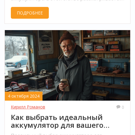
роль и значение данной маркировки, как она
ПОДРОБНЕЕ
влияет на подключение батареи, и пошагово
объясняются простые советы по выбору
правильного аккумулятора для вашего
автомобиля. Также обсуждаются различия
между правым и левым полюсами и то, как это
связано с буквой 'R'.
4 октября 2024
Кирилл Романов
0
Как выбрать идеальный
аккумулятор для вашего
автомобиля