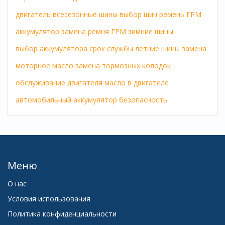
двигатель
всесезонные шины
выбор шин
ремень ГРМ
аккумулятор
замена ремня ГРМ
зимние шины
выбор аккумулятора
срок службы
летние шины
замена
моторное масло
замена тормозных колодок
обслуживание двигателя
масло в двигателе
автомобильный аккумулятор
безопасность
Меню
О нас
Условия использования
Политика конфиденциальности