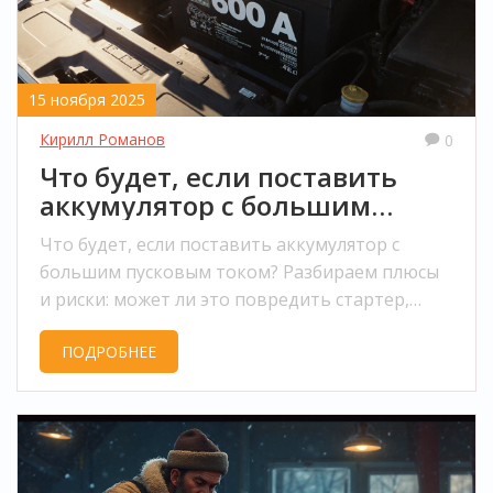
15 ноября 2025
Кирилл Романов
0
Что будет, если поставить
аккумулятор с большим
пусковым током?
Что будет, если поставить аккумулятор с
большим пусковым током? Разбираем плюсы
и риски: может ли это повредить стартер,
электронику или проводку. Как выбрать
ПОДРОБНЕЕ
правильный аккумулятор для вашей машины.