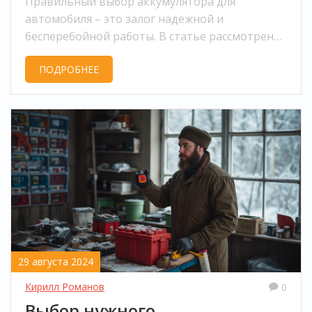
Правильный выбор аккумулятора для
автомобиля – это залог надежной и
бесперебойной работы. В статье рассмотрены
различные типы аккумуляторов, их
ПОДРОБНЕЕ
характеристики, советы по выбору и уходу, а
также важность понимания своих
потребностей перед покупкой. Разделы
помогут разобраться в основных нюансах,
чтобы избежать распространенных ошибок.
29 августа 2024
Кирилл Романов
0
Выбор нужного