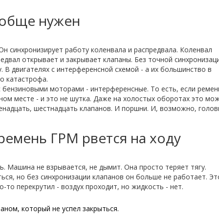
ообще нужен
 Он синхронизирует работу коленвала и распредвала. Коленвал
едвал открывает и закрывает клапаны. Без точной синхронизац
 В двигателях с интерференсной схемой - а их большинство в
то катастрофа.
 бензиновыми моторами - интерференсные. То есть, если ремен
ном месте - и это не шутка. Даже на холостых оборотах это мо
венадцать, шестнадцать клапанов. И поршни. И, возможно, голов
 ремень ГРМ рвется на ходу
ь. Машина не взрывается, не дымит. Она просто теряет тягу.
ься, но без синхронизации клапанов он больше не работает. Эт
-то перекрутил - воздух проходит, но жидкость - нет.
аном, который не успел закрыться.