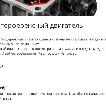
интерференсный двигатель
нтерференсные - там поршень и клапаны не сталкиваются даже п
ретишь в новых машинах.
ый или нет - просто посмотрите в мануал. Или введите модель
] [год] интерференсный двигатель»
. Например:
ый
кий)
еля - посмотрите на шильдик под капотом. Там обычно написано:
йти все.