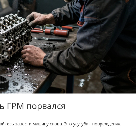
нь ГРМ порвался
ытайтесь завести машину снова. Это усугубит повреждения.