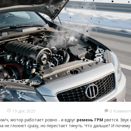
19 дек 2025
0 Коммент
 км/ч, мотор работает ровно - и вдруг
ремень ГРМ
рвется. Звук 
а не глохнет сразу, но перестает тянуть. Что дальше? И почему