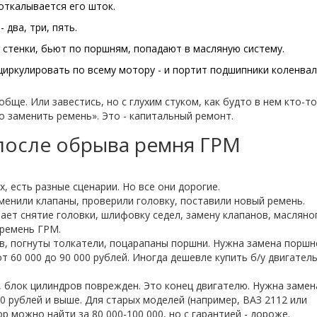
 откалывается его шток.
 два, три, пять.
 стенки, бьют по поршням, попадают в масляную систему.
иркулировать по всему мотору - и портит подшипники коленвал
бще. Или завестись, но с глухим стуком, как будто в нем кто-то
о заменить ремень». Это - капитальный ремонт.
после обрыва ремня ГРМ
х, есть разные сценарии. Но все они дорогие.
менили клапаны, проверили головку, поставили новый ремень.
чает снятие головки, шлифовку седел, замену клапанов, масляно
 ремень ГРМ.
, погнуты толкатели, поцарапаны поршни. Нужна замена поршн
т 60 000 до 90 000 рублей. Иногда дешевле купить б/у двигатель
, блок цилиндров поврежден. Это конец двигателю. Нужна замен
0 рублей и выше. Для старых моделей (например, ВАЗ 2112 или
ор можно найти за 80 000-100 000, но с гарантией - дороже.