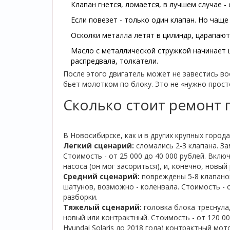
Клапан гнется, ломается, в лучшем случае -
Если повезет - только один клапан. Но чаще -
Осколки металла летят в цилиндр, царапают
Масло с металлической стружкой начинает ц
распредвала, толкатели.
После этого двигатель может не завестись воо
бьет молотком по блоку. Это не «нужно прост
Сколько стоит ремонт 
В Новосибирске, как и в других крупных города
Легкий сценарий:
сломались 2-3 клапана. За
Стоимость - от 25 000 до 40 000 рублей. Вклю
насоса (он мог засориться), и, конечно, новый
Средний сценарий:
повреждены 5-8 клапанов
шатунов, возможно - коленвала. Стоимость - о
разборки.
Тяжелый сценарий:
головка блока треснула
новый или контрактный. Стоимость - от 120 00
Hyundai Solaris до 2018 года) контрактный мот