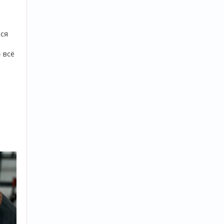
тся
- всё