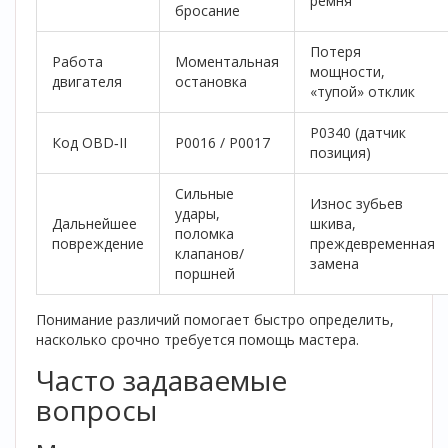
ремня
бросание
Потеря
Работа
Моментальная
мощности,
двигателя
остановка
«тупой» отклик
P0340 (датчик
Код OBD‑II
P0016 / P0017
позиция)
Сильные
Износ зубьев
удары,
Дальнейшее
шкива,
поломка
повреждение
преждевременная
клапанов/
замена
поршней
Понимание различий помогает быстро определить,
насколько срочно требуется помощь мастера.
Часто задаваемые
вопросы