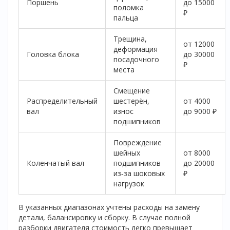
Поршень
до 15000
поломка
₽
пальца
Трещина,
от 12000
деформация
Головка блока
до 30000
посадочного
₽
места
Смещение
Распределительный
шестерён,
от 4000
вал
износ
до 9000 ₽
подшипников
Повреждение
шейных
от 8000
Коленчатый вал
подшипников
до 20000
из‑за шоковых
₽
нагрузок
В указанных диапазонах учтены расходы на замену
детали, балансировку и сборку. В случае полной
разборки двигателя стоимость легко превышает