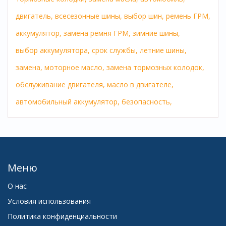
двигатель,
всесезонные шины,
выбор шин,
ремень ГРМ,
аккумулятор,
замена ремня ГРМ,
зимние шины,
выбор аккумулятора,
срок службы,
летние шины,
замена,
моторное масло,
замена тормозных колодок,
обслуживание двигателя,
масло в двигателе,
автомобильный аккумулятор,
безопасность,
Меню
О нас
Условия использования
Политика конфиденциальности