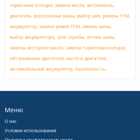
тормозные колодки,
замена масла,
автомобиль,
двигатель,
всесезонные шины,
выбор шин,
ремень ГРМ,
аккумулятор,
замена ремня ГРМ,
зимние шины,
выбор аккумулятора,
срок службы,
летние шины,
замена,
моторное масло,
замена тормозных колодок,
обслуживание двигателя,
масло в двигателе,
автомобильный аккумулятор,
безопасность,
Меню
О нас
Условия использования
Политика конфиденциальности