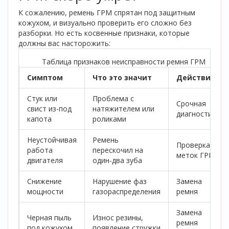
К сожалению, ремень ГРМ спрятан под защитным
кожухом, и визуально проверить его сложно без
разборки. Но есть косвенные признаки, которые
должны вас насторожить:
Таблица признаков неисправности ремня ГРМ
Симптом
Что это значит
Действие
Стук или
Проблема с
Срочная
свист из-под
натяжителем или
диагностика
капота
роликами
Неустойчивая
Ремень
Проверка
работа
перескочил на
меток ГРМ
двигателя
один-два зуба
Снижение
Нарушение фаз
Замена
мощности
газораспределения
ремня
Замена
Черная пыль
Износ резины,
ремня
под кожухом
появление стружки