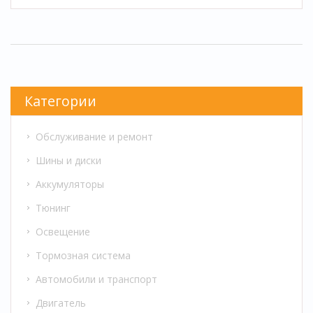
мы поговорим о деталях, которые стоит
заменить, что улучшит вашу машину и
сэкономит время и деньги в будущем. Узнайте
больше о роликах, водяном насосе и
сальниках клапанов.
Категории
Обслуживание и ремонт
Шины и диски
Аккумуляторы
Тюнинг
Освещение
Тормозная система
Автомобили и транспорт
Двигатель