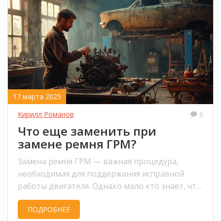
17 марта 2025
Кирилл Романов
0
Что еще заменить при
замене ремня ГРМ?
Замена ремня ГРМ — важная процедура,
необходимая для поддержания исправной
работы двигателя. Однако мало кто знает, что
вместе с ремнем ГРМ следует учесть и замену
ПОДРОБНЕЕ
некоторых других компонентов. В этой статье