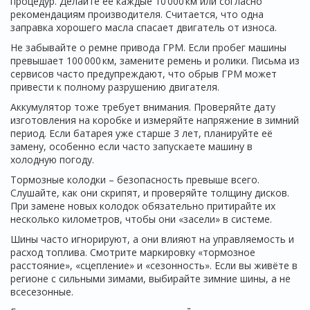
процедур. Делайте её каждые 10 000 км или согласно
рекомендациям производителя. Считается, что одна
заправка хорошего масла спасает двигатель от износа.
Не забывайте о ремне привода ГРМ. Если пробег машины
превышает 100 000 км, замените ремень и ролики. Письма из
сервисов часто предупреждают, что обрыв ГРМ может
привести к полному разрушению двигателя.
Аккумулятор тоже требует внимания. Проверяйте дату
изготовления на коробке и измеряйте напряжение в зимний
период. Если батарея уже старше 3 лет, планируйте её
замену, особенно если часто запускаете машину в
холодную погоду.
Тормозные колодки – безопасность превыше всего.
Слушайте, как они скрипят, и проверяйте толщину дисков.
При замене новых колодок обязательно притирайте их
несколько километров, чтобы они «засели» в системе.
Шины часто игнорируют, а они влияют на управляемость и
расход топлива. Смотрите маркировку «тормозное
расстояние», «сцепление» и «сезонность». Если вы живёте в
регионе с сильными зимами, выбирайте зимние шины, а не
всесезонные.