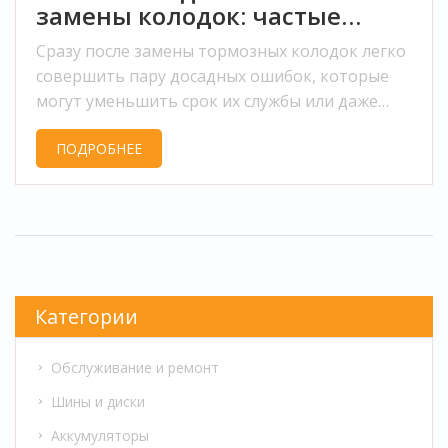
замены колодок: частые
ошибки водителей
Сразу после замены тормозных колодок легко
совершить пару досадных ошибок, которые
могут уменьшить срок их службы или даже
угрожать безопасности. В статье разбираются
ПОДРОБНЕЕ
самые частые ошибки и мифы, связанные с
обкаткой новых колодок и последующим
вождением. Расписаны полезные советы для
правильной эксплуатации тормозов после
обслуживания. Материал поможет водителям
избежать типовых проблем. Читайте, если
хотите, чтобы новые колодки служили дольше
Категории
и работали надежнее.
Обслуживание и ремонт
Шины и диски
Аккумуляторы