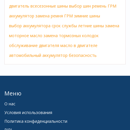
двигатель
всесезонные шины
выбор шин
ремень ГРМ
аккумулятор
замена ремня ГРМ
зимние шины
выбор аккумулятора
срок службы
летние шины
замена
моторное масло
замена тормозных колодок
обслуживание двигателя
масло в двигателе
автомобильный аккумулятор
безопасность
Меню
О нас
Условия использования
Политика конфиденциальности
PIPL