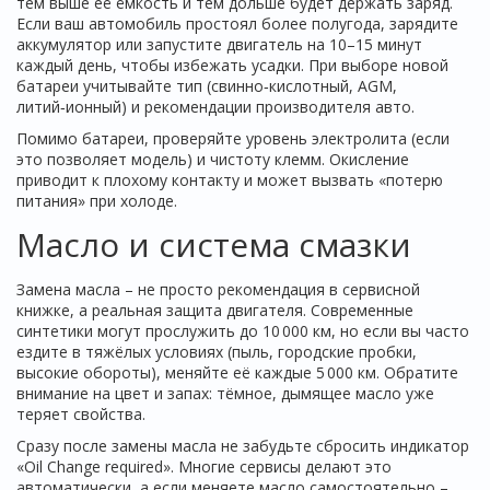
тем выше её ёмкость и тем дольше будет держать заряд.
Если ваш автомобиль простоял более полугода, зарядите
аккумулятор или запустите двигатель на 10–15 минут
каждый день, чтобы избежать усадки. При выборе новой
батареи учитывайте тип (свинно‑кислотный, AGM,
литий‑ионный) и рекомендации производителя авто.
Помимо батареи, проверяйте уровень электролита (если
это позволяет модель) и чистоту клемм. Окисление
приводит к плохому контакту и может вызвать «потерю
питания» при холоде.
Масло и система смазки
Замена масла – не просто рекомендация в сервисной
книжке, а реальная защита двигателя. Современные
синтетики могут прослужить до 10 000 км, но если вы часто
ездите в тяжёлых условиях (пыль, городские пробки,
высокие обороты), меняйте её каждые 5 000 км. Обратите
внимание на цвет и запах: тёмное, дымящее масло уже
теряет свойства.
Сразу после замены масла не забудьте сбросить индикатор
«Oil Change required». Многие сервисы делают это
автоматически, а если меняете масло самостоятельно –