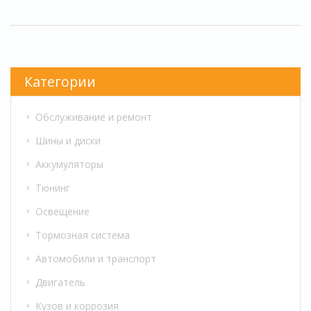
можно предпринять для продления срока
службы двигателя. Узнайте все, что нужно
знать, чтобы поддерживать ваш автомобиль
в хорошем состоянии.
Категории
Обслуживание и ремонт
Шины и диски
Аккумуляторы
Тюнинг
Освещение
Тормозная система
Автомобили и транспорт
Двигатель
Кузов и коррозия