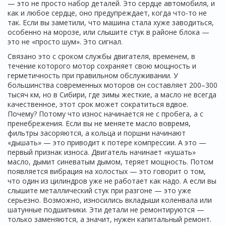
— это не просто набор деталей. Это сердце автомобиля, и
как и любое сердце, оно предупреждает, когда что-то не
так. Если вы заметили, что машина стала хуже заводиться,
особенно на морозе, или слышите стук в районе блока —
это не «просто шум». Это сигнал.
Связано это с
сроком службы двигателя
,
временем, в
течение которого мотор сохраняет свою мощность и
герметичность при правильном обслуживании
. У
большинства современных моторов он составляет 200–300
тысяч км, но в Сибири, где зимы жесткие, а масло не всегда
качественное, этот срок может сократиться вдвое.
Почему? Потому что износ начинается не с пробега, а с
пренебрежения. Если вы не меняете масло вовремя,
фильтры засоряются, а кольца и поршни начинают
«дышать» — это приводит к потере компрессии. А это —
первый признак износа. Двигатель начинает «кушать»
масло, дымит синеватым дымом, теряет мощность. Потом
появляется вибрация на холостых — это говорит о том,
что один из цилиндров уже не работает как надо. А если вы
слышите металлический стук при разгоне — это уже
серьезно. Возможно, износились вкладыши коленвала или
шатунные подшипники. Эти детали не ремонтируются —
только заменяются, а значит, нужен капитальный ремонт.