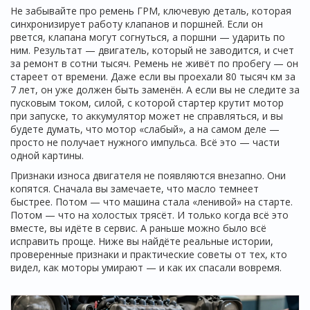
Не забывайте про
ремень ГРМ
,
ключевую деталь, которая
синхронизирует работу клапанов и поршней
. Если он
рвется, клапана могут согнуться, а поршни — ударить по
ним. Результат — двигатель, который не заводится, и счет
за ремонт в сотни тысяч. Ремень не живёт по пробегу — он
стареет от времени. Даже если вы проехали 80 тысяч км за
7 лет, он уже должен быть заменён. А если вы не следите за
пусковым током
,
силой, с которой стартер крутит мотор
при запуске
, то аккумулятор может не справляться, и вы
будете думать, что мотор «слабый», а на самом деле —
просто не получает нужного импульса. Всё это — части
одной картины.
Признаки износа двигателя не появляются внезапно. Они
копятся. Сначала вы замечаете, что масло темнеет
быстрее. Потом — что машина стала «ленивой» на старте.
Потом — что на холостых трясёт. И только когда всё это
вместе, вы идёте в сервис. А раньше можно было всё
исправить проще. Ниже вы найдёте реальные истории,
проверенные признаки и практические советы от тех, кто
видел, как моторы умирают — и как их спасали вовремя.