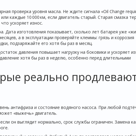
ная проверка уровня масла. Не ждите сигнала «Oil Change requir
ли каждые 10 000 км, если двигатель старый. Старая смазка те
 что ускоряет износ.
а. Дата изготовления показывает, сколько лет батарея уже «жи
есяцев, а в эксплуатации проверяйте клеммы: грязь и коррозия
дки, подзаряжайте его хотя бы раз в месяц.
достаток давления повышает нагрузку на боковики и ускоряет и
 давление хотя бы раз в неделю, особенно перед длительными
торые реально продлеваю
овень антифриза и состояние водяного насоса. При любой подтё
может «выжечь» двигатель.
 если он выглядит нормально, срок службы ограничен. Замена к
оге.