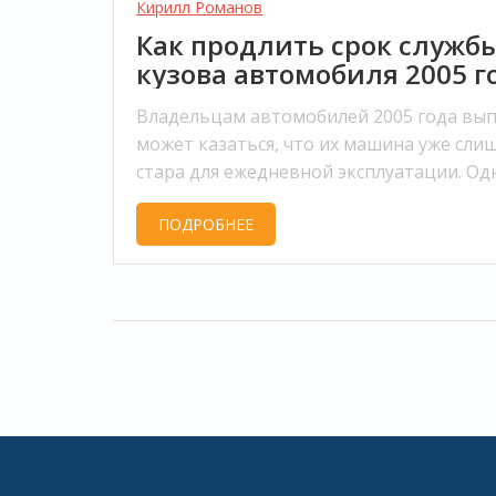
Кирилл Романов
Как продлить срок служб
кузова автомобиля 2005 г
Владельцам автомобилей 2005 года вып
может казаться, что их машина уже сли
стара для ежедневной эксплуатации. Од
при правильном уходе и своевременно
ПОДРОБНЕЕ
техническом обслуживании, надежность
внешний вид автомобиля можно продл
на долгие годы. В статье обсуждаются
ключевые методы поддержания кузова
автомобиля в хорошем состоянии, вклю
защиту от внешних факторов и регуляр
обслуживание.