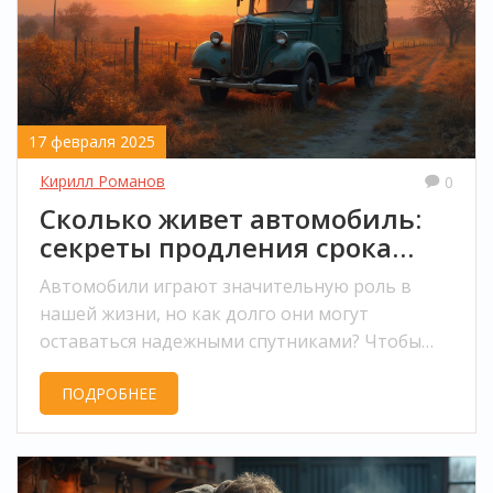
17 февраля 2025
Кирилл Романов
0
Сколько живет автомобиль:
секреты продления срока
службы кузова
Автомобили играют значительную роль в
нашей жизни, но как долго они могут
оставаться надежными спутниками? Чтобы
ваш автомобиль служил вам верой и правдой
ПОДРОБНЕЕ
как можно дольше, нужно правильно за ним
ухаживать, особенно за кузовом. В статье
подробно описаны методы, которые помогут
увеличить срок службы кузова автомобиля. Вы