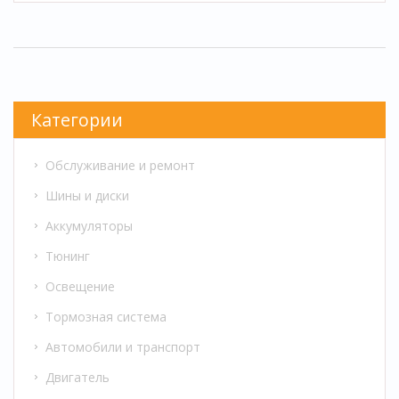
поддержание правильного уровня заряда,
проверку контактов и общее обслуживание.
Важность регулярного ухода подчеркнута,
чтобы избежать неожиданных поломок.
Практические советы помогут сохранить
Категории
работоспособность вашей машины даже в
суровых условиях российской зимы.
Обслуживание и ремонт
Шины и диски
Аккумуляторы
Тюнинг
Освещение
Тормозная система
Автомобили и транспорт
Двигатель