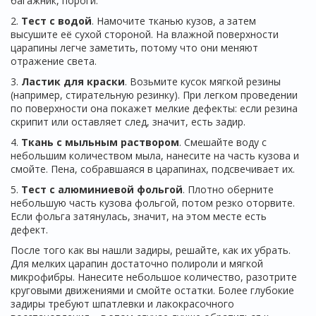
багажник, пороги.
2.
Тест с водой
. Намочите тканью кузов, а затем
высушите её сухой стороной. На влажной поверхности
царапины легче заметить, потому что они меняют
отражение света.
3.
Ластик для краски
. Возьмите кусок мягкой резины
(например, стирательную резинку). При легком проведении
по поверхности она покажет мелкие дефекты: если резина
скрипит или оставляет след, значит, есть задир.
4.
Ткань с мыльным раствором
. Смешайте воду с
небольшим количеством мыла, нанесите на часть кузова и
смойте. Пена, собравшаяся в царапинах, подсвечивает их.
5.
Тест с алюминиевой фольгой
. Плотно оберните
небольшую часть кузова фольгой, потом резко оторвите.
Если фольга затянулась, значит, на этом месте есть
дефект.
После того как вы нашли задиры, решайте, как их убрать.
Для мелких царапин достаточно полироли и мягкой
микрофибры. Нанесите небольшое количество, разотрите
круговыми движениями и смойте остатки. Более глубокие
задиры требуют шпатлевки и лакокрасочного