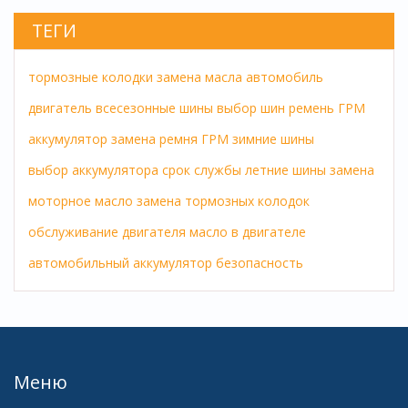
ТЕГИ
тормозные колодки
замена масла
автомобиль
двигатель
всесезонные шины
выбор шин
ремень ГРМ
аккумулятор
замена ремня ГРМ
зимние шины
выбор аккумулятора
срок службы
летние шины
замена
моторное масло
замена тормозных колодок
обслуживание двигателя
масло в двигателе
автомобильный аккумулятор
безопасность
Меню