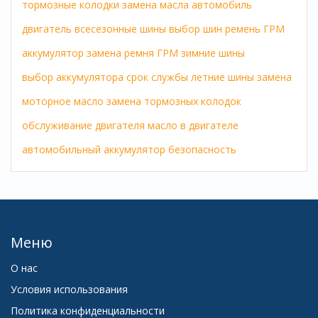
тормозные колодки
замена масла
автомобиль
двигатель
всесезонные шины
выбор шин
ремень ГРМ
аккумулятор
замена ремня ГРМ
зимние шины
выбор аккумулятора
срок службы
летние шины
замена
моторное масло
замена тормозных колодок
обслуживание двигателя
масло в двигателе
автомобильный аккумулятор
безопасность
Меню
О нас
Условия использования
Политика конфиденциальности