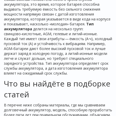
аккумулятора
,
это время, которое батарея способна
выдавать требуемую ёмкость без сильного снижения
мощности
напрямую связан с
датой изготовления
аккумулятора
,
которая указывается в виде кода на корпусе
и показывает, насколько «молодая» батарея
.
Тип
аккумулятора
делится на несколько групп:
свинцово‑кислотные, AGM, гелевые и литий‑ионные.
Каждый тип имеет свои атрибуты — ёмкость (А·ч), холодный
пусковой ток (A) и устойчивость к вибрациям. Например,
AGM‑батареи дают более высокий пусковой ток и лучше
держат заряд в холодную погоду, а литий‑ионные модели
легче и служат дольше, но требуют специального
зарядного устройства. Тип аккумулятора определяет срок
службы аккумулятора, а дата изготовления аккумулятора
влияет на ожидаемый срок службы.
Что вы найдёте в подборке
статей
В перечне ниже собраны материалы, где мы сравниваем
долговечный аккумулятор
,
модель, способную проработать
более пяти лет при правильном обслуживании
, объясняем,