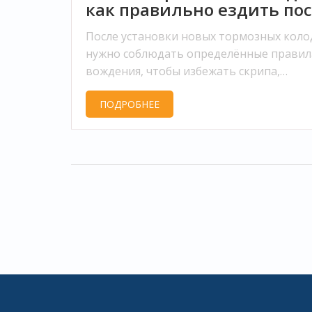
как правильно ездить по
замены
После установки новых тормозных коло
нужно соблюдать определённые правил
вождения, чтобы избежать скрипа,
ускоренного износа и потери эффектив
ПОДРОБНЕЕ
торможения. В статье рассказывается, з
нужна притирка, как правильно ездить 
первые дни и чего опасаться. Обсудим
типичные ошибки автовладельцев и да
рабочие советы по уходу за свежими
колодками. Главное — безопасность и
долговечность деталей. Реальные совет
без воды.