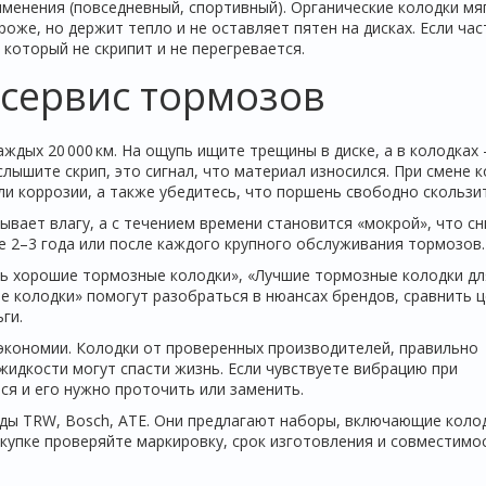
именения (повседневный, спортивный). Органические колодки мя
оже, но держит тепло и не оставляет пятен на дисках. Если час
 который не скрипит и не перегревается.
 сервис тормозов
ждых 20 000 км. На ощупь ищите трещины в диске, а в колодках 
слышите скрип, это сигнал, что материал износился. При смене 
ли коррозии, а также убедитесь, что поршень свободно скользит
ывает влагу, а с течением времени становится «мокрой», что с
 2–3 года или после каждого крупного обслуживания тормозов.
ть хорошие тормозные колодки», «Лучшие тормозные колодки дл
е колодки» помогут разобраться в нюансах брендов, сравнить ц
ги.
 экономии. Колодки от проверенных производителей, правильно
жидкости могут спасти жизнь. Если чувствуете вибрацию при
лся и его нужно проточить или заменить.
ды TRW, Bosch, ATE. Они предлагают наборы, включающие коло
окупке проверяйте маркировку, срок изготовления и совместимо