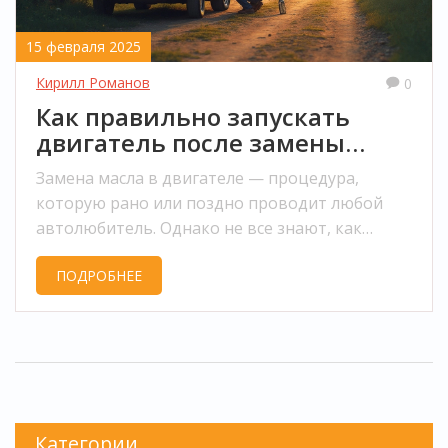
15 февраля 2025
Кирилл Романов
0
Как правильно запускать
двигатель после замены
масла
Замена масла в двигателе — процедура,
которую рано или поздно проводит любой
автолюбитель. Однако не все знают, как
правильно запустить двигатель после этой
ПОДРОБНЕЕ
операции, чтобы избежать неполадок и
продлить срок эксплуатации. Разбираемся,
какие шаги нужно предпринять, на что
обратить внимание, и какие советы помогут
сделать всё быстро и безопасно.
Категории