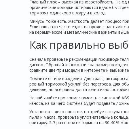
Главный плюс – высокая износостойкость. На одн
органические колодки истираются вдвое быстрее
тормозят одинаково в жару и в холод.
Минусы тоже есть. Жесткость делает процесс при
Если ваш авто часто ездит в городе с частыми с
на керамические и металлические варианты выше
Как правильно выб
Сначала проверьте рекомендации производителя 
диском. Обращайте внимание на размер посадочно
сравните две‑три модели в интернете и выберите 
Помните о типе вождения. Для трасс, автокросса
ровный тормозной усилий без перегрева. Для об
дешевле, но всё равно достаточно износостойкие
Не забывайте про совместимость с системой ABS
износа, из‑за чего система будет подавать ложны
Установка – дело простое, но требует аккуратно
пыли и масла, проверьте уплотнительные кольца.
притирку: 5‑7 раз нагните тормоза на 30‑40 % мо