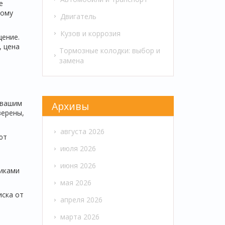
е
тому
Двигатель
Кузов и коррозия
щение.
, цена
Тормозные колодки: выбор и
замена
 вашим
Архивы
верены,
августа 2026
ют
и
июля 2026
июня 2026
чиками
мая 2026
иска от
апреля 2026
марта 2026