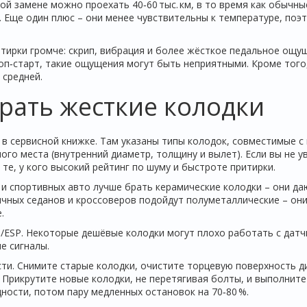
ой замене можно проехать 40‑60 тыс. км, в то время как обычны
. Еще один плюс – они менее чувствительны к температуре, поэ
тирки громче: скрип, вибрация и более жёсткое педальное ощу
топ‑старт, такие ощущения могут быть неприятными. Кроме того
 средней.
рать жесткие колодки
в сервисной книжке. Там указаны типы колодок, совместимые с
го места (внутренний диаметр, толщину и вылет). Если вы не у
те, у кого высокий рейтинг по шуму и быстроте притирки.
 и спортивных авто лучше брать керамические колодки – они да
ычных седанов и кроссоверов подойдут полуметаллические – он
.
/ESP. Некоторые дешёвые колодки могут плохо работать с дат
е сигналы.
сти. Снимите старые колодки, очистите торцевую поверхность д
 Прикрутите новые колодки, не перетягивая болты, и выполните
щности, потом пару медленных остановок на 70‑80 %.