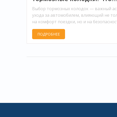
выбрать?
Выбор тормозных колодок — важный ас
ухода за автомобилем, влияющий не то
на комфорт поездки, но и на безопаснос
Статья поможет разобраться, какие кол
ПОДРОБНЕЕ
— мягкие или жесткие — лучше подходят
различных условий эксплуатации.
Рассмотрены основные различия между
мягкими и жесткими колодками, их
преимущества и недостатки. Также
содержатся советы по выбору подходящ
модели в зависимости от стиля вождени
специфики дороги.