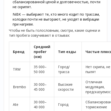
сбалансированной ценой и долговечностью, почти
не скрипят.
NiBK — выбирают те, кто много ездит по трассам,
колодки почти не выгорают, не уходят в вибрации
при нагреве.
Чтобы не быть голословным, смотри, какие оценки и
тип пробега озвучивают в отзывах:
Средний
Бренд
пробег
Тип езды
Частые плюс
(км)
35 000–
Город/
Нет скрипа, не
TRW
50 000
трасса
пылят
Отличная
30 000–
Высокие
Brembo
модуляция,
45 000
скорости
предсказуемос
30 000–
Сбалансирова
Ate
Город
40 000
торможение