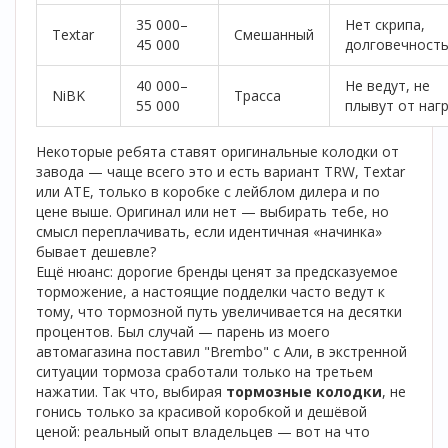
35 000–
Нет скрипа,
Textar
Смешанный
45 000
долговечност
40 000–
Не ведут, не
NiBK
Трасса
55 000
плывут от наг
Некоторые ребята ставят оригинальные колодки от
завода — чаще всего это и есть вариант TRW, Textar
или ATE, только в коробке с лейблом дилера и по
цене выше. Оригинал или нет — выбирать тебе, но
смысл переплачивать, если идентичная «начинка»
бывает дешевле?
Ещё нюанс: дорогие бренды ценят за предсказуемое
торможение, а настоящие подделки часто ведут к
тому, что тормозной путь увеличивается на десятки
процентов. Был случай — парень из моего
автомагазина поставил "Brembo" с Али, в экстренной
ситуации тормоза сработали только на третьем
нажатии. Так что, выбирая
тормозные колодки
, не
гонись только за красивой коробкой и дешёвой
ценой: реальный опыт владельцев — вот на что