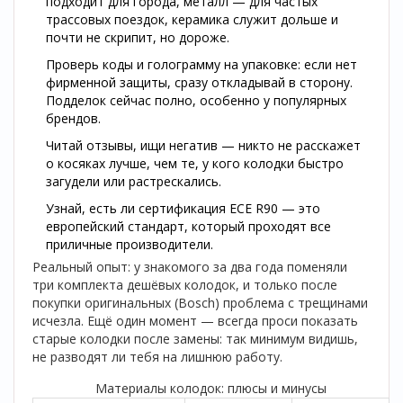
подходит для города, металл — для частых
трассовых поездок, керамика служит дольше и
почти не скрипит, но дороже.
Проверь коды и голограмму на упаковке: если нет
фирменной защиты, сразу откладывай в сторону.
Подделок сейчас полно, особенно у популярных
брендов.
Читай отзывы, ищи негатив — никто не расскажет
о косяках лучше, чем те, у кого колодки быстро
загудели или растрескались.
Узнай, есть ли сертификация ECE R90 — это
европейский стандарт, который проходят все
приличные производители.
Реальный опыт: у знакомого за два года поменяли
три комплекта дешёвых колодок, и только после
покупки оригинальных (Bosch) проблема с трещинами
исчезла. Ещё один момент — всегда проси показать
старые колодки после замены: так минимум видишь,
не разводят ли тебя на лишнюю работу.
Материалы колодок: плюсы и минусы