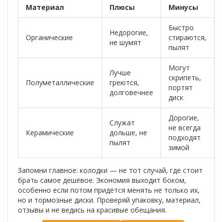
Материал
Плюсы
Минусы
Быстро
Недорогие,
Органические
стираются,
не шумят
пылят
Могут
Лучше
скрипеть,
Полуметаллические
греются,
портят
долговечнее
диск
Дорогие,
Служат
не всегда
Керамические
дольше, не
подходят
пылят
зимой
Запомни главное: колодки — не тот случай, где стоит
брать самое дешёвое. Экономия выходит боком,
особенно если потом придётся менять не только их,
но и тормозные диски. Проверяй упаковку, материал,
отзывы и не ведись на красивые обещания.