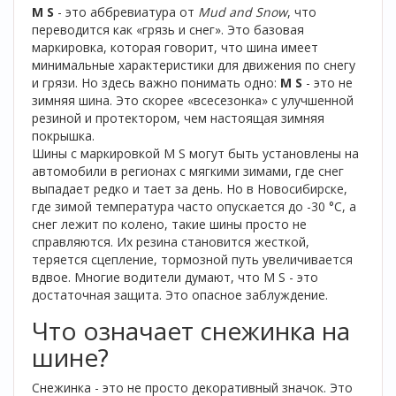
M S
- это аббревиатура от
Mud and Snow
, что
переводится как «грязь и снег». Это базовая
маркировка, которая говорит, что шина имеет
минимальные характеристики для движения по снегу
и грязи. Но здесь важно понимать одно:
M S
- это не
зимняя шина. Это скорее «всесезонка» с улучшенной
резиной и протектором, чем настоящая зимняя
покрышка.
Шины с маркировкой M S могут быть установлены на
автомобили в регионах с мягкими зимами, где снег
выпадает редко и тает за день. Но в Новосибирске,
где зимой температура часто опускается до -30 °C, а
снег лежит по колено, такие шины просто не
справляются. Их резина становится жесткой,
теряется сцепление, тормозной путь увеличивается
вдвое. Многие водители думают, что M S - это
достаточная защита. Это опасное заблуждение.
Что означает снежинка на
шине?
Снежинка - это не просто декоративный значок. Это