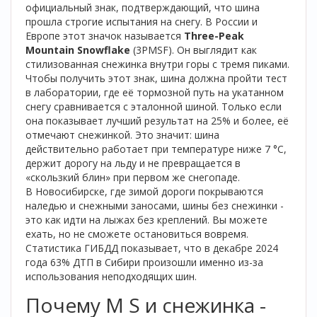
официальный знак, подтверждающий, что шина
прошла строгие испытания на снегу. В России и
Европе этот значок называется
Three-Peak
Mountain Snowflake
(3PMSF). Он выглядит как
стилизованная снежинка внутри горы с тремя пиками.
Чтобы получить этот знак, шина должна пройти тест
в лаборатории, где её тормозной путь на укатанном
снегу сравнивается с эталонной шиной. Только если
она показывает лучший результат на 25% и более, её
отмечают снежинкой. Это значит: шина
действительно работает при температуре ниже 7 °C,
держит дорогу на льду и не превращается в
«скользкий блин» при первом же снегопаде.
В Новосибирске, где зимой дороги покрываются
наледью и снежными заносами, шины без снежинки -
это как идти на лыжах без креплений. Вы можете
ехать, но не сможете остановиться вовремя.
Статистика ГИБДД показывает, что в декабре 2024
года 63% ДТП в Сибири произошли именно из-за
использования неподходящих шин.
Почему M S и снежинка -