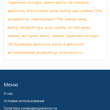
тормозные колодки,
замена масла,
автомобиль,
двигатель,
всесезонные шины,
выбор шин,
ремень ГРМ,
аккумулятор,
замена ремня ГРМ,
зимние шины,
выбор аккумулятора,
срок службы,
летние шины,
замена,
моторное масло,
замена тормозных колодок,
обслуживание двигателя,
масло в двигателе,
автомобильный аккумулятор,
безопасность,
Меню
О нас
Условия использования
Политика конфиденциальности