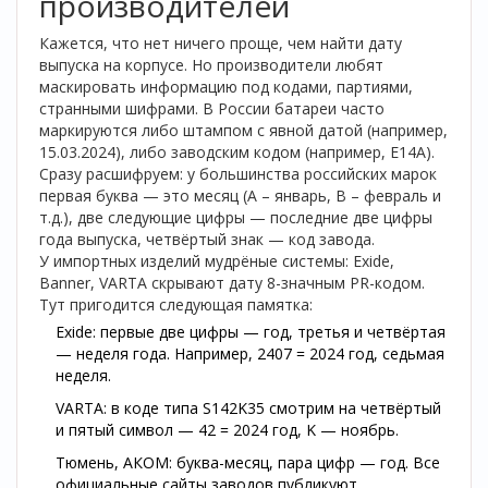
производителей
Кажется, что нет ничего проще, чем найти дату
выпуска на корпусе. Но производители любят
маскировать информацию под кодами, партиями,
странными шифрами. В России батареи часто
маркируются либо штампом с явной датой (например,
15.03.2024), либо заводским кодом (например, E14A).
Сразу расшифруем: у большинства российских марок
первая буква — это месяц (A – январь, B – февраль и
т.д.), две следующие цифры — последние две цифры
года выпуска, четвёртый знак — код завода.
У импортных изделий мудрёные системы: Exide,
Banner, VARTA скрывают дату 8-значным PR-кодом.
Тут пригодится следующая памятка:
Exide: первые две цифры — год, третья и четвёртая
— неделя года. Например, 2407 = 2024 год, седьмая
неделя.
VARTA: в коде типа S142K35 смотрим на четвёртый
и пятый символ — 42 = 2024 год, K — ноябрь.
Тюмень, АКОМ: буква-месяц, пара цифр — год. Все
официальные сайты заводов публикуют