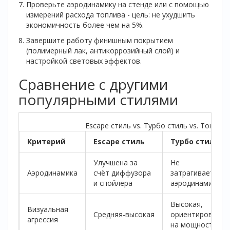
Проверьте аэродинамику на стенде или с помощью
измерений расхода топлива - цель: не ухудшить
экономичность более чем на 5%.
Завершите работу финишным покрытием
(полимерный лак, антикоррозийный слой) и
настройкой световых эффектов.
Сравнение с другими
популярными стилями
Escape стиль vs. Турбо стиль vs. Тониро
Критерий
Escape стиль
Турбо стиль
Улучшена за
Не
Аэродинамика
счёт диффузора
затрагивает
и спойлера
аэродинамику
Высокая,
Визуальная
Средняя‑высокая
ориентирована
агрессия
на мощность