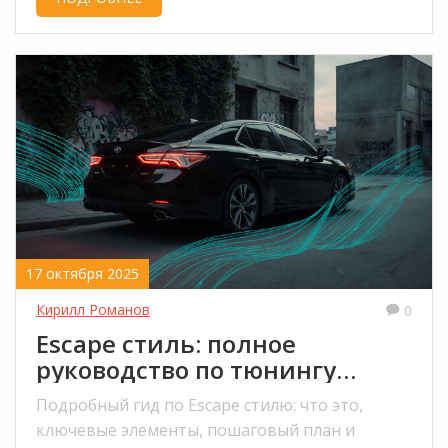
безопасность и закон, и как избежать
дорогостоящих ошибок.
17 октября 2025
Кирилл Романов
0
Escape стиль: полное
руководство по тюнингу
автомобиля
Подробный гид по Escape стилю: что это,
ключевые элементы, пошаговый план и