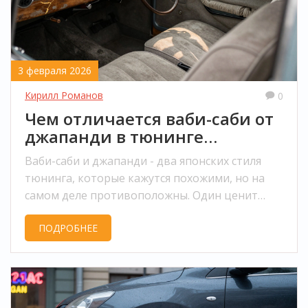
3 февраля 2026
Кирилл Романов
0
Чем отличается ваби-саби от
джапанди в тюнинге
автомобиля
Ваби-саби и джапанди - два японских стиля
тюнинга, которые кажутся похожими, но на
самом деле противоположны. Один ценит
старение, другой - идеал. Разберёмся, как
ПОДРОБНЕЕ
выбрать правильный для вашего автомобиля.