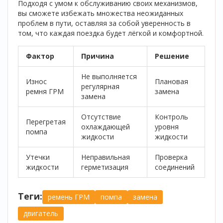
Подходя с умом к обслуживанию своих механизмов,
вы сможете избежать множества неожиданных
проблем в пути, оставляя за собой уверенность в
том, что каждая поездка будет лёгкой и комфортной.
Фактор
Причина
Решение
Не выполняется
Износ
Плановая
регулярная
ремня ГРМ
замена
замена
Отсутствие
Контроль
Перегретая
охлаждающей
уровня
помпа
жидкости
жидкости
Утечки
Неправильная
Проверка
жидкости
герметизация
соединений
Теги:
ремень ГРМ
помпа
замена
двигатель