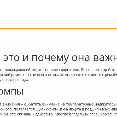
о это и почему она важ
цию охлаждающей жидкости через двигатель. Без неё мотор быс
тоящий ремонт. Чаще всего помпа комплектуется вместе с ремнё
 всего привода.
помпы
т внимания – обратить внимание на температурные индикаторы.
чного, появляется шум «скрип» из‑за люфта в подшипниках, или
ой, это сигналы к действию. Многие владельцы спрашивают, с