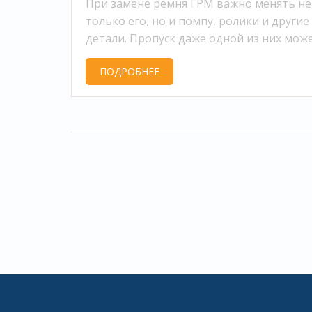
При замене ремня ГРМ важно менять не
только его, но и помпу, ролики и другие
детали. Пропуск даже одной из них мож
привести к дорогостоящему ремонту
ПОДРОБНЕЕ
двигателя. Полный список обязательных
замен и советы, как не попасть на подде