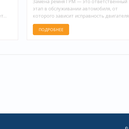
Замена ремня ГРМ — это ответственный
этап в обслуживании автомобиля, от
ет
которого зависит исправность двигателя
Часто владельцы задаются вопросом, ну
ПОДРОБНЕЕ
ли менять помпу одновременно с ремнё
лки.
ГРМ. В статье рассматриваются причины,
которым смена помпы может оказаться
целесообразной, а также полезные совет
как обеспечить долговечность обеих
деталей. Изучив плюсы и минусы, можно
принять взвешенное решение.
© 