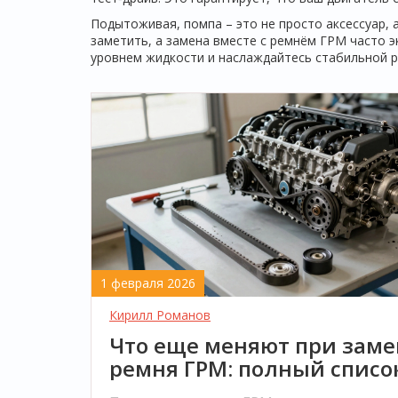
Подытоживая, помпа – это не просто аксессуар, 
заметить, а замена вместе с ремнём ГРМ часто э
уровнем жидкости и наслаждайтесь стабильной р
1 февраля 2026
Кирилл Романов
Что еще меняют при заме
ремня ГРМ: полный списо
обязательных деталей