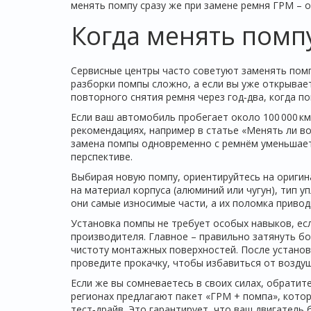
менять помпу сразу же при замене ремня ГРМ – о
Когда менять помп
Сервисные центры часто советуют заменять помп
разборки помпы сложно, а если вы уже открывает
повторного снятия ремня через год‑два, когда по
Если ваш автомобиль пробегает около 100 000 км
рекомендациях, например в статье «Менять ли в
замена помпы одновременно с ремнём уменьшает
перспективе.
Выбирая новую помпу, ориентируйтесь на ориги
на материал корпуса (алюминий или чугун), тип у
они самые износимые части, а их поломка привод
Установка помпы не требует особых навыков, есл
производителя. Главное – правильно затянуть бо
чистоту монтажных поверхностей. После устано
проведите прокачку, чтобы избавиться от возду
Если же вы сомневаетесь в своих силах, обратит
регионах предлагают пакет «ГРМ + помпа», кото
тест‑драйв. Это гарантирует, что ваш двигатель 