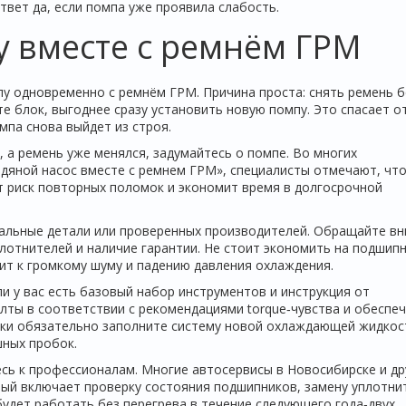
твет да, если помпа уже проявила слабость.
у вместе с ремнём ГРМ
у одновременно с ремнём ГРМ. Причина проста: снять ремень б
е блок, выгоднее сразу установить новую помпу. Это спасает о
мпа снова выйдет из строя.
, а ремень уже менялся, задумайтесь о помпе. Во многих
одяной насос вместе с ремнем ГРМ», специалисты отмечают, чт
 риск повторных поломок и экономит время в долгосрочной
нальные детали или проверенных производителей. Обращайте в
плотнителей и наличие гарантии. Не стоит экономить на подшипн
ит к громкому шуму и падению давления охлаждения.
и у вас есть базовый набор инструментов и инструкция от
лты в соответствии с рекомендациями torque‑чувства и обеспе
вки обязательно заполните систему новой охлаждающей жидкос
шных пробок.
есь к профессионалам. Многие автосервисы в Новосибирске и др
рый включает проверку состояния подшипников, замену уплотни
будет работать без перегрева в течение следующего года‑двух.