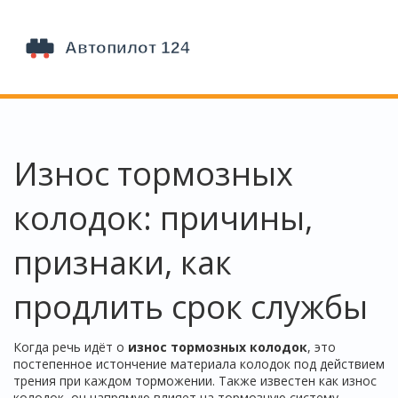
Износ тормозных
колодок: причины,
признаки, как
продлить срок службы
Когда речь идёт о
износ тормозных колодок
,
это
постепенное истончение материала колодок под действием
трения при каждом торможении
. Также известен как
износ
колодок
, он напрямую влияет на
тормозную систему
,