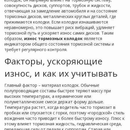
совокупность дисков, суппортов, трубок и жидкости,
отвечающая за замедление автомобиля
и на состояние
тормозных дисков
,
металлических круглых деталей, где
прижимаются колодки
. Если колодки изнашиваются
неравномерно, это повышает риск вибраций, удлиняет
тормозной путь и ускоряет износ самих дисков. Таким
образом,
износ тормозных колодок
является
индикатором общего состояния тормозной системы и
требует регулярного контроля.
Факторы, ускоряющие
износ, и как их учитывать
Главный фактор – материал колодок. Обычные
полупроводящие составы быстрее теряют массу при
высоких температурах, а керамические или
полуметаллические смеси держат форму дольше.
Температура растет, когда водитель часто тормозит в
пробках или спускается с горки, поэтому «городской» стиль
вождения часто приводит к более быстрому износу. Плюс к
этому влияет
тормозная жидкость
,
гидравлическая среда,
передающая силу от педали к суппортам
. Старая или