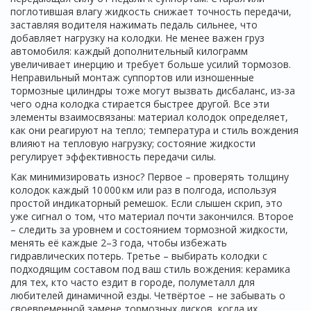
поглотившая влагу жидкость снижает точность передачи,
заставляя водителя нажимать педаль сильнее, что
добавляет нагрузку на колодки. Не менее важен груз
автомобиля: каждый дополнительный килограмм
увеличивает инерцию и требует больше усилий тормозов.
Неправильный монтаж суппортов или изношенные
тормозные цилиндры тоже могут вызвать дисбаланс, из‑за
чего одна колодка стирается быстрее другой. Все эти
элементы взаимосвязаны: материал колодок определяет,
как они реагируют на тепло; температура и стиль вождения
влияют на тепловую нагрузку; состояние жидкости
регулирует эффективность передачи силы.
Как минимизировать износ? Первое – проверять толщину
колодок каждый 10 000 км или раз в полгода, используя
простой индикаторный ремешок. Если слышен скрип, это
уже сигнал о том, что материал почти закончился. Второе
– следить за уровнем и состоянием тормозной жидкости,
менять её каждые 2–3 года, чтобы избежать
гидравлических потерь. Третье – выбирать колодки с
подходящим составом под ваш стиль вождения: керамика
для тех, кто часто ездит в городе, полуметалл для
любителей динамичной езды. Четвёртое – не забывать о
своевременной замене тормозных дисков, когда их