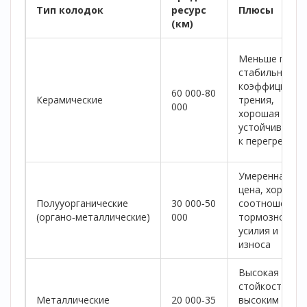
Тип колодок
ресурс
Плюсы
(км)
Меньше пыли,
стабильный
коэффициент
60 000‑80
Керамические
трения,
000
хорошая
устойчивость
к перегреву
Умеренная
цена, хорошее
Полууорганические
30 000‑50
соотношение
(органо‑металлические)
000
тормозного
усилия и
износа
Высокая
стойкость к
Металлические
20 000‑35
высоким