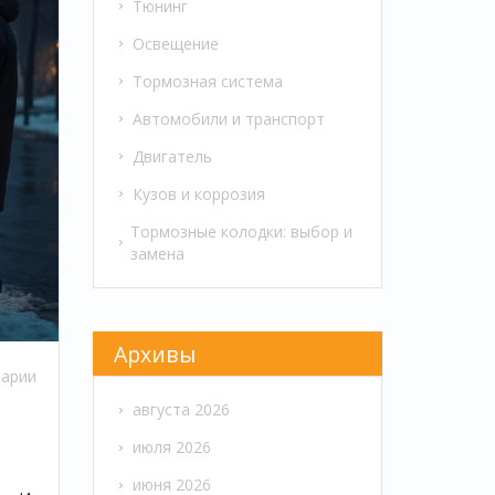
Тюнинг
Освещение
Тормозная система
Автомобили и транспорт
Двигатель
Кузов и коррозия
Тормозные колодки: выбор и
замена
Архивы
арии
августа 2026
июля 2026
июня 2026