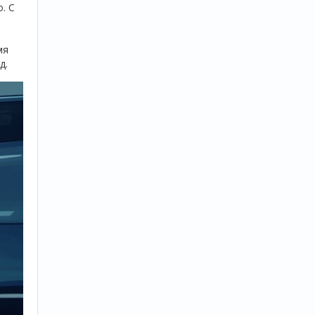
. С
мя
д.