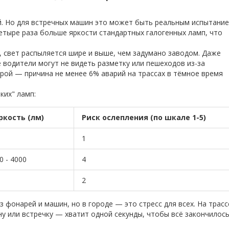
й. Но для встречных машин это может быть реальным испытани
етыре раза больше яркости стандартных галогенных ламп, что
, свет распыляется шире и выше, чем задумано заводом. Даже
е водители могут не видеть разметку или пешеходов из-за
рой — причина не менее 6% аварий на трассах в тёмное время
ких" ламп:
ркость (лм)
Риск ослепления (по шкале 1-5)
1
0 - 4000
4
2
з фонарей и машин, но в городе — это стресс для всех. На трасс
у или встречку — хватит одной секунды, чтобы всё закончилос