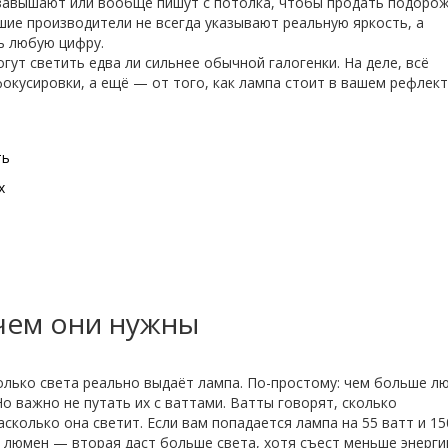
 завышают или вообще пишут с потолка, чтобы продать подорож
шие производители не всегда указывают реальную яркость, а
ь любую цифру.
гут светить едва ли сильнее обычной галогенки. На деле, всё
фокусировки, а ещё — от того, как лампа стоит в вашем рефлект
ть
х
чем они нужны
олько света реально выдаёт лампа. По-простому: чем больше л
о важно не путать их с ваттами. Ватты говорят, сколько
сколько она светит. Если вам попадается лампа на 55 ватт и 15
0 люмен — вторая даст больше света, хотя съест меньше энерги