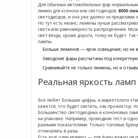
Для обычных автомобильных фар нормальным с
люмен для ксенона или светодиодов.
8000 лю
светодиодов, и она уже далеко за пределами 
Но тут есть нюанс: люмены лучше рассматрив
света или равномерность распределения. Можн
свет везде, кроме дороги, толку не будет. Т
лампы.
Больше люменов — ярче освещение, но не в
Заводские фары рассчитаны под конкретную
Сравнивайте не только люмены, но и отзыв
Реальная яркость ламп
Все любят большие цифры, и маркетологи этим
кажется, что будет светить, как прожектор. Н
Большинство светодиодных и ксеноновых ламп
на упаковке. Например, проводили тест в одн
разными показателями. Только топовые бренд
отличались в разы.
Есть ещё один момент — для фары важно не пр