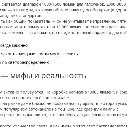
читается диапазон 1000-1500 люмен для галогенок, 2000-3000
мен
— это цифра, которую обычно пишут у особо ярких (и дорог
заводских стандартов.
ать как общий показатель — он не учитывает направление, пятн
о поставить лампу хоть на 10 000 люмен, но если она рассеива
ак что люмены — это важно, но не единственный параметр для вы
сегда законно.
 яркость, мощные лампы могут слепить.
ы по светораспределению.
 — мифы и реальность
 активно пользуются. На коробке написано “8000 люмен”, и сра
о вот на практике всё совсем иначе.
 на рынке даже близко не показывают ту яркость, которая указ
ом популярном автоканале на YouTube, где сравнили лампы с
ы реально выдавали то, что заявлено, а в дешёвых лампах циф
осто количество света, а как именно этот свет распределяется