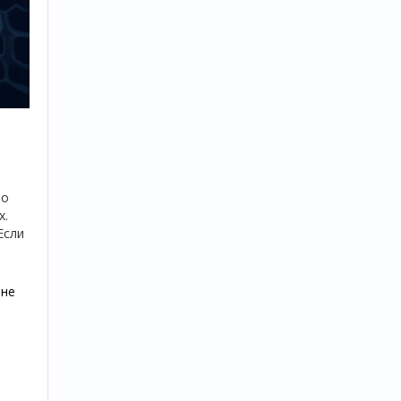
По
х.
Если
 не