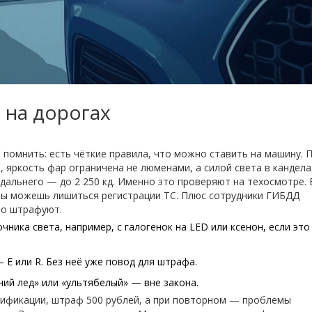
 на дорогах
т помнить: есть чёткие правила, что можно ставить на машину. 
 яркость фар ограничена не люменами, а силой света в кандела
 дальнего — до 2 250 кд. Именно это проверяют на техосмотре. 
ты можешь лишиться регистрации ТС. Плюс сотрудники ГИБДД
но штрафуют.
ика света, например, с галогенок на LED или ксенон, если это
Е или R. Без неё уже повод для штрафа.
ний лед» или «ультябелый» — вне закона.
ртификации, штраф 500 рублей, а при повторном — проблемы