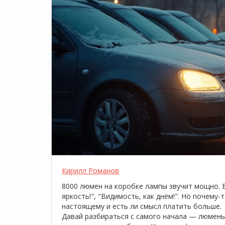
Кирилл Романов
8000 люмен на коробке лампы звучит мощно. 
яркость!", "Видимость, как днём!". Но почему-
настоящему и есть ли смысл платить больше.
Давай разбираться с самого начала — люмены 