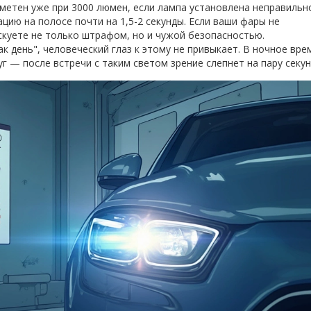
метен уже при 3000 люмен, если лампа установлена неправильно
цию на полосе почти на 1,5-2 секунды. Если ваши фары не
искуете не только штрафом, но и чужой безопасностью.
ак день", человеческий глаз к этому не привыкает. В ночное вре
 — после встречи с таким светом зрение слепнет на пару секун