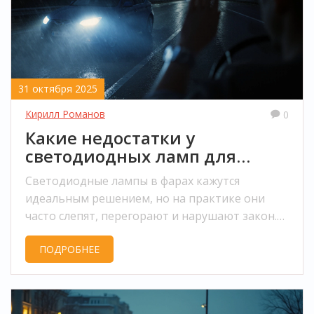
31 октября 2025
Кирилл Романов
0
Какие недостатки у
светодиодных ламп для
автомобилей?
Светодиодные лампы в фарах кажутся
идеальным решением, но на практике они
часто слепят, перегорают и нарушают закон.
Разбираем реальные минусы и что выбрать
ПОДРОБНЕЕ
вместо них.