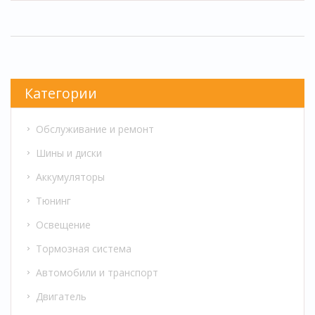
переплачивать и какие параметры важнее
при выборе ламп для машины. Будет
практично, без лишней рекламы.
Категории
Обслуживание и ремонт
Шины и диски
Аккумуляторы
Тюнинг
Освещение
Тормозная система
Автомобили и транспорт
Двигатель