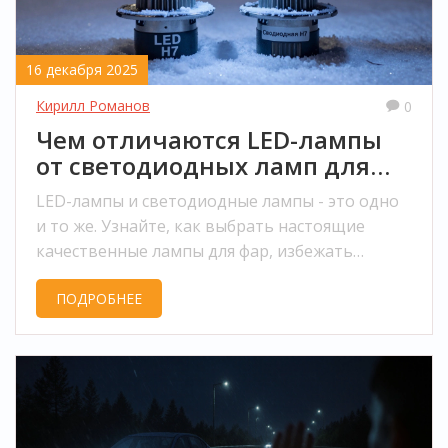
16 декабря 2025
Кирилл Романов
0
Чем отличаются LED-лампы
от светодиодных ламп для
авто
LED-лампы и светодиодные лампы - это одно
и то же. Узнайте, как выбрать настоящие
качественные лампы для фар, избежать
подделок и не нарушить ПДД при замене
ПОДРОБНЕЕ
галогенок.