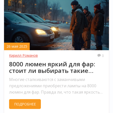
26 мая 2025
Кирилл Романов
0
8000 люмен яркий для фар:
стоит ли выбирать такие
лампы?
Многие сталкиваются с заманчивыми
предложениями приобрести лампы на 8000
люмен для фар. Правда ли, что такая яркость
нужна? В статье разберём, насколько реально
ПОДРОБНЕЕ
они светят, есть ли риски для безопасности и
что говорят законы. Вы узнаете, стоит ли